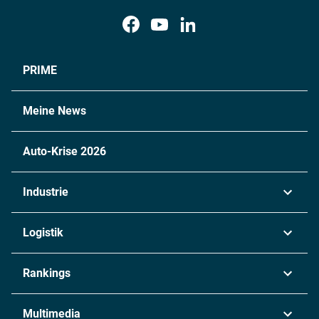
PRIME
Meine News
Auto-Krise 2026
Industrie
Automobil
Logistik
Maschinenbau
Transport & Spedition
Rankings
Chemie
Lieferketten
Industrie & Produktion
Metall
Multimedia