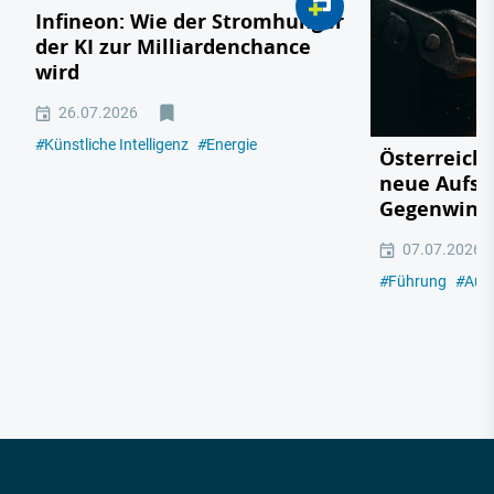
Infineon: Wie der Stromhunger
der KI zur Milliardenchance
wird
26.07.2026
#
Künstliche Intelligenz
#
Energie
Österreichs
neue Aufsc
Gegenwind
07.07.2026
#
Führung
#
Aut