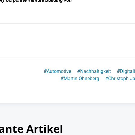
tory Corporate Venture Building von
#
Automotive
#
Nachhaltigkeit
#
Digital
#
Martin Ohneberg
#
Christoph J
ante Artikel