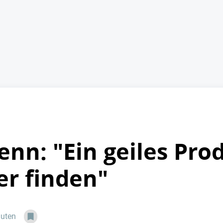
enn: "Ein geiles Pro
r finden"
nuten