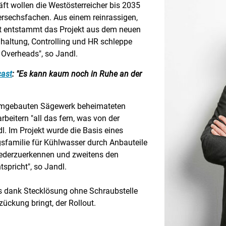
ft wollen die Westösterreicher bis 2035
ersechsfachen. Aus einem reinrassigen,
it entstammt das Projekt aus dem neuen
haltung, Controlling und HR schleppe
 Overheads", so Jandl.
ast
: "Es kann kaum noch in Ruhe an der
 umgebauten Sägewerk beheimateten
rbeitern "all das fern, was von der
l. Im Projekt wurde die Basis eines
sfamilie für Kühlwasser durch Anbauteile
wiederzuerkennen und zweitens den
spricht", so Jandl.
as dank Stecklösung ohne Schraubstelle
ckung bringt, der Rollout.