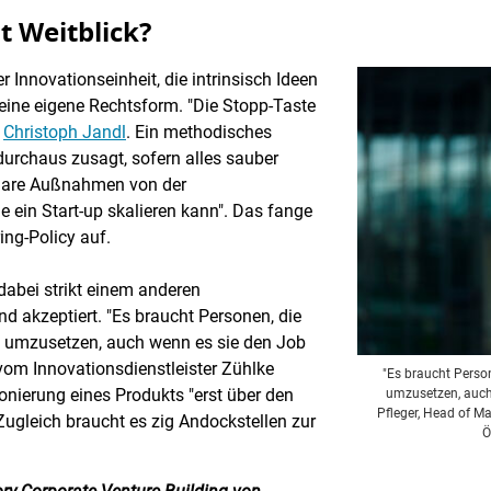
t Weitblick?
Innovationseinheit, die intrinsisch Ideen
 keine eigene Rechtsform. "Die Stopp-Taste
t
Christoph Jandl
. Ein methodisches
durchaus zusagt, sofern alles sauber
l klare Außnahmen von der
 ein Start-up skalieren kann". Das fange
ing-Policy auf.
dabei strikt einem anderen
nd akzeptiert. "Es braucht Personen, die
s umzusetzen, auch wenn es sie den Job
 vom Innovationsdienstleister Zühlke
"Es braucht Person
ionierung eines Produkts "erst über den
umzusetzen, auch
Pfleger, Head of M
 Zugleich braucht es zig Andockstellen zur
Ö