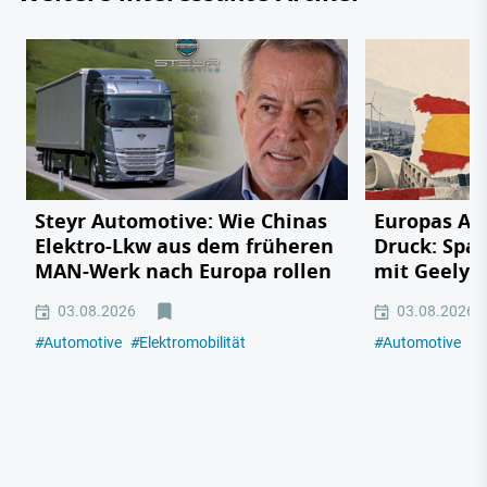
Steyr Automotive: Wie Chinas
Europas Au
Elektro-Lkw aus dem früheren
Druck: Span
MAN-Werk nach Europa rollen
mit Geely,
03.08.2026
03.08.2026
#
Automotive
#
Elektromobilität
#
Automotive
#
E