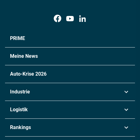
PRIME
Meine News
Auto-Krise 2026
Industrie
Automobil
Logistik
Maschinenbau
Transport & Spedition
Rankings
Chemie
Lieferketten
Industrie & Produktion