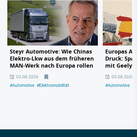
Steyr Automotive: Wie Chinas
Europas Au
Elektro-Lkw aus dem früheren
Druck: Span
MAN-Werk nach Europa rollen
mit Geely,
03.08.2026
03.08.2026
#
Automotive
#
Elektromobilität
#
Automotive
#
E