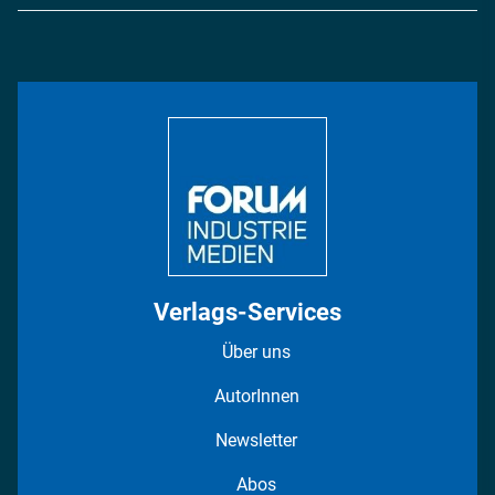
Logistik & Transport
Energie
Podcasts
Management & Leadership
Rüstung
INDUSTRIEMAGAZIN TV: Alle Folgen
Bildung
DISPO Videos
Regionen
Fotostrecken
Verlags-Services
Über uns
AutorInnen
Newsletter
Abos