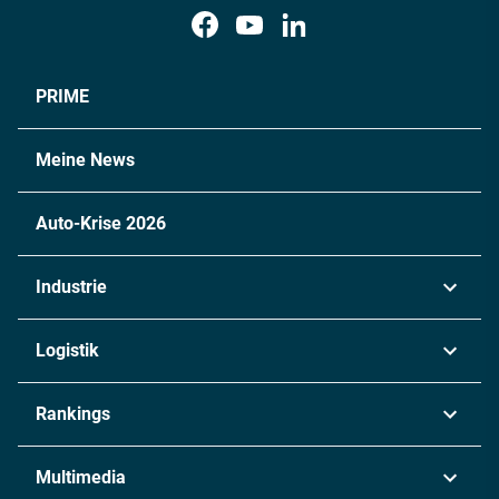
PRIME
Meine News
Auto-Krise 2026
Industrie
Automobil
Logistik
Maschinenbau
Transport & Spedition
Rankings
Chemie
Lieferketten
Industrie & Produktion
Metall
Multimedia