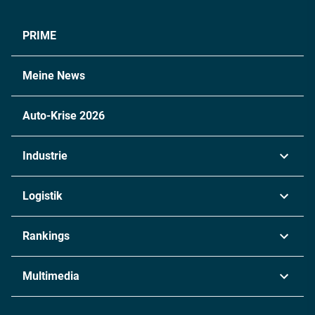
PRIME
Meine News
Auto-Krise 2026
Industrie
Automobil
Logistik
Maschinenbau
Transport & Spedition
Rankings
Chemie
Lieferketten
Industrie & Produktion
Metall
Multimedia
Logistik & Transport
Energie
Podcasts