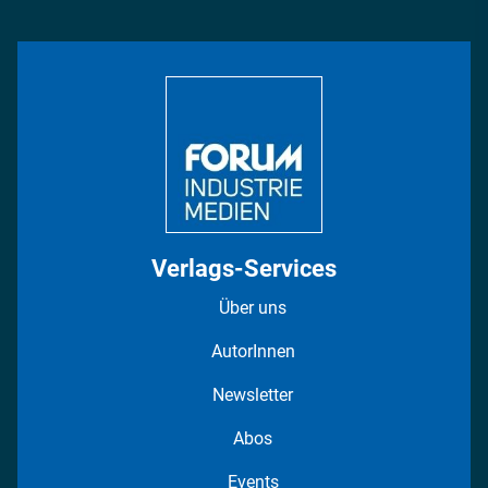
Management & Leadership
Rüstung
INDUSTRIEMAGAZIN TV: Alle Folgen
Bildung
DISPO Videos
Regionen
Fotostrecken
Verlags-Services
Über uns
AutorInnen
Newsletter
Abos
Events