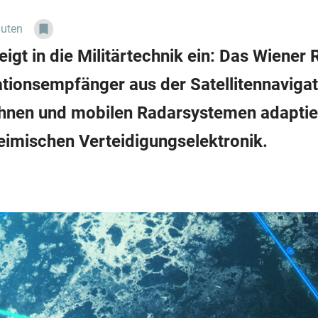
nuten
teigt in die Militärtechnik ein: Das Wien
ationsempfänger aus der Satellitennavigati
hnen und mobilen Radarsystemen adaptier
heimischen Verteidigungselektronik.