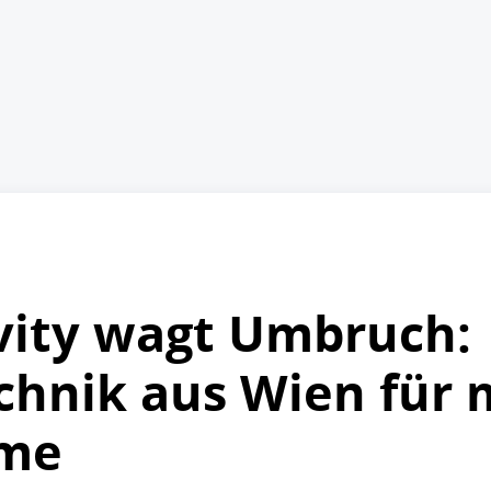
vity wagt Umbruch:
chnik aus Wien für m
eme