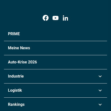
PRIME
Meine News
Auto-Krise 2026
Industrie
Automobil
Logistik
Maschinenbau
Transport & Spedition
Rankings
Chemie
Lieferketten