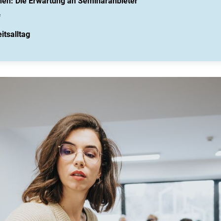
rnen: Die Erwartung an Seminaranbieter
f
tsalltag