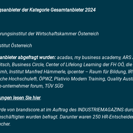
ngsanbieter der Kategorie Gesamtanbieter 2024
erungsinstitut der Wirtschaftskammer Österreich
titut Österreich
tanbieter abgefragt wurden:
acadas, my business academy, ARS 
sch, Business Circle, Center of Lifelong Learning der FH OÖ, die 
imh, Institut Manfred Hämmerle, ipcenter – Raum für Bildung, 
he Hochschule®, ÖPWZ, Plativio Modern Training, Quality Aus
sp-unternehmer forum, TÜV SÜD
ungen lesen Sie hier
.
rde von brandscore.at im Auftrag des INDUSTRIEMAGAZINS durc
schäftigten wurden befragt. Darunter waren 250 HR-Entscheid
cher.