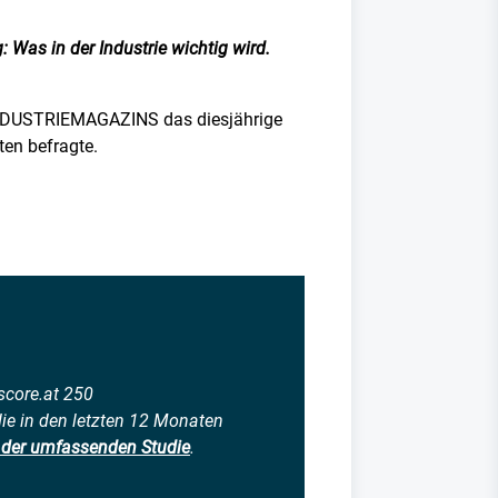
 Was in der Industrie wichtig wird.
s INDUSTRIEMAGAZINS das diesjährige
en befragte.
core.at 250
ie in den letzten 12 Monaten
e der umfassenden Studie
.