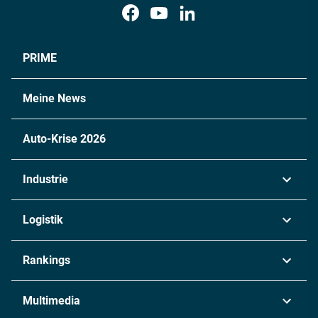
PRIME
Meine News
Auto-Krise 2026
Industrie
Automobil
Logistik
Maschinenbau
Transport & Spedition
Rankings
Chemie
Lieferketten
Industrie & Produktion
Metall
Multimedia
Logistik & Transport