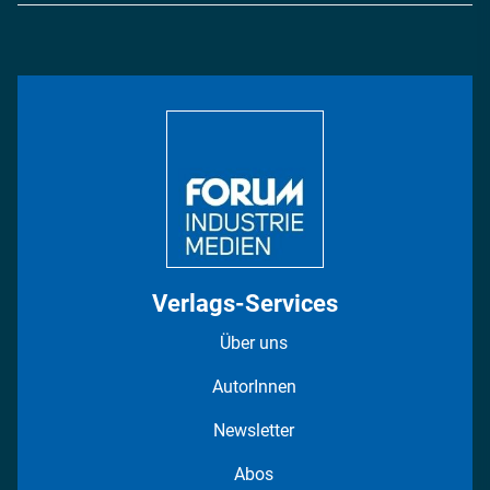
Energie
Podcasts
Management & Leadership
Rüstung
INDUSTRIEMAGAZIN TV: Alle Folgen
Bildung
DISPO Videos
Regionen
Fotostrecken
Verlags-Services
Über uns
AutorInnen
Newsletter
Abos