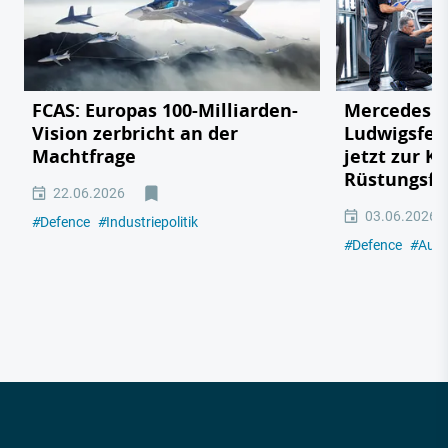
FCAS: Europas 100-Milliarden-
Mercedes v
Vision zerbricht an der
Ludwigsfel
Machtfrage
jetzt zur K
Rüstungsfa
22.06.2026
03.06.2026
#
Defence
#
Industriepolitik
#
Defence
#
Auto