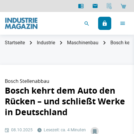
Startseite
Industrie
Maschinenbau
Bosch kehr
Bosch Stellenabbau
Bosch kehrt dem Auto den
Rücken – und schließt Werke
in Deutschland
08.10.2025
Lesezeit: ca. 4 Minuten