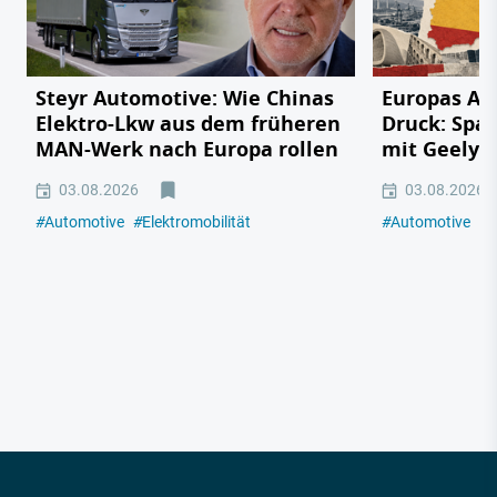
Steyr Automotive: Wie Chinas
Europas Au
Elektro-Lkw aus dem früheren
Druck: Span
MAN-Werk nach Europa rollen
mit Geely,
03.08.2026
03.08.2026
#
Automotive
#
Elektromobilität
#
Automotive
#
E