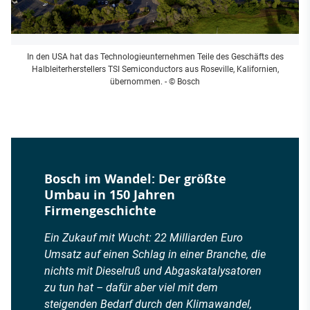
In den USA hat das Technologieunternehmen Teile des Geschäfts des
Halbleiterherstellers TSI Semiconductors aus Roseville, Kalifornien,
übernommen.
- © Bosch
Bosch im Wandel: Der größte
Umbau in 150 Jahren
Firmengeschichte
Ein Zukauf mit Wucht: 22 Milliarden Euro
Umsatz auf einen Schlag in einer Branche, die
nichts mit Dieselruß und Abgaskatalysatoren
zu tun hat – dafür aber viel mit dem
steigenden Bedarf durch den Klimawandel,