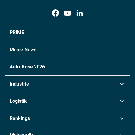
PRIME
Meine News
Auto-Krise 2026
Industrie
Automobil
Logistik
Maschinenbau
Transport & Spedition
Rankings
Chemie
Lieferketten
Industrie & Produktion
Metall