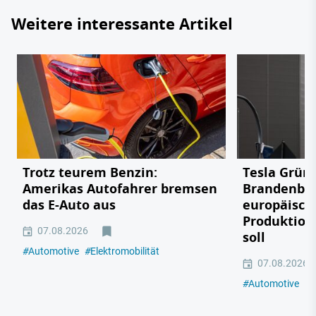
Weitere interessante Artikel
Trotz teurem Benzin:
Tesla Grün
Amerikas Autofahrer bremsen
Brandenbu
das E-Auto aus
europäisch
Produktion
07.08.2026
soll
#
Automotive
#
Elektromobilität
07.08.2026
#
Automotive
#
E