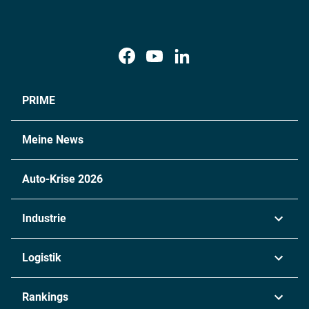
PRIME
Meine News
Auto-Krise 2026
Industrie
Automobil
Logistik
Maschinenbau
Transport & Spedition
Rankings
Chemie