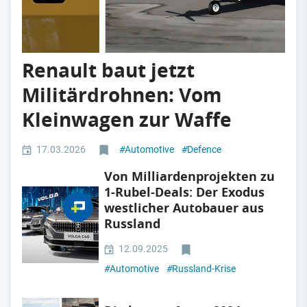
Renault baut jetzt
Militärdrohnen: Vom
Kleinwagen zur Waffe
17.03.2026
#
Automotive
#
Defence
Von Milliardenprojekten zu
1-Rubel-Deals: Der Exodus
westlicher Autobauer aus
Russland
12.09.2025
#
Automotive
#
Russland-Krise