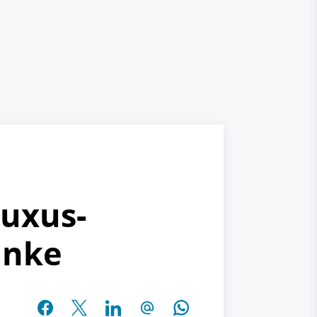
Luxus-
anke