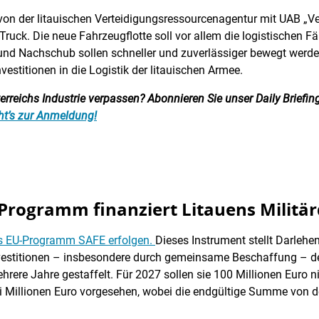
von der litauischen Verteidigungsressourcenagentur mit UAB „Veh
ck. Die neue Fahrzeugflotte soll vor allem die logistischen Fähi
und Nachschub sollen schneller und zuverlässiger bewegt werd
vestitionen in die Logistik der litauischen Armee.
reichs Industrie verpassen? Abonnieren Sie unser Daily Briefing:
ht’s zur Anmeldung!
Programm finanziert Litauens Militär
das EU-Programm SAFE erfolgen.
Dieses Instrument stellt Darlehen
nvestitionen – insbesondere durch gemeinsame Beschaffung – 
hrere Jahre gestaffelt. Für 2027 sollen sie 100 Millionen Euro n
 Millionen Euro vorgesehen, wobei die endgültige Summe von de