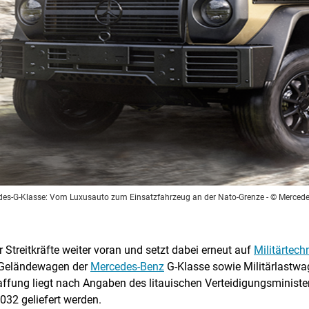
es-G-Klasse: Vom Luxusauto zum Einsatzfahrzeug an der Nato-Grenze
- © Mercede
r Streitkräfte weiter voran und setzt dabei erneut auf
Militärtec
 Geländewagen der
Mercedes-Benz
G-Klasse sowie Militärlastwa
fung liegt nach Angaben des litauischen Verteidigungsministeri
32 geliefert werden.