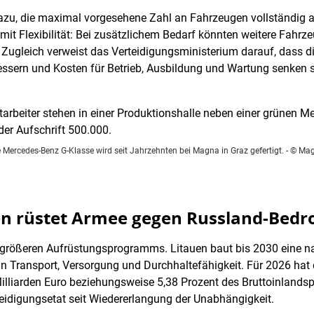
t dazu, die maximal vorgesehene Zahl an Fahrzeugen vollständig
it Flexibilität: Bei zusätzlichem Bedarf könnten weitere Fahrz
ugleich verweist das Verteidigungsministerium darauf, dass die
essern und Kosten für Betrieb, Ausbildung und Wartung senken s
e Mercedes-Benz G-Klasse wird seit Jahrzehnten bei Magna in Graz gefertigt.
- © Ma
en rüstet Armee gegen Russland-Bedr
h größeren Aufrüstungsprogramms. Litauen baut bis 2030 eine nat
in Transport, Versorgung und Durchhaltefähigkeit. Für 2026 hat 
illiarden Euro beziehungsweise 5,38 Prozent des Bruttoinland
idigungsetat seit Wiedererlangung der Unabhängigkeit.