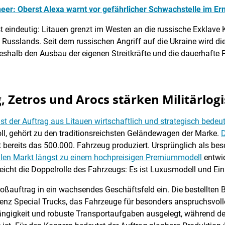
eer: Oberst Alexa warnt vor gefährlicher Schwachstelle im Ern
ist eindeutig: Litauen grenzt im Westen an die russische Exklave
Russlands. Seit dem russischen Angriff auf die Ukraine wird die
halb den Ausbau der eigenen Streitkräfte und die dauerhafte 
 Zetros und Arocs stärken Militärlogi
st der Auftrag aus Litauen wirtschaftlich und strategisch bede
oll, gehört zu den traditionsreichsten Geländewagen der Marke.
D
t bereits das 500.000. Fahrzeug produziert. Ursprünglich als b
ilen Markt längst zu einem hochpreisigen Premiummodell
entwic
reicht die Doppelrolle des Fahrzeugs: Es ist Luxusmodell und Ei
roßauftrag in ein wachsendes Geschäftsfeld ein. Die bestellten
enz Special Trucks, das Fahrzeuge für besonders anspruchsvoll
ngigkeit und robuste Transportaufgaben ausgelegt, während der