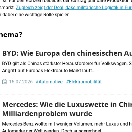
 ist. Für den Konzern bedeutet der Auftrag planbare Produktion 
gsmarkt.
Zugleich zeigt der Deal, dass militärische Logistik in E
 dabei eine wichtige Rolle spielen.
Thema?
BYD: Wie Europa den chinesischen A
BYD gilt als Chinas stärkster Herausforderer für Volkswagen, S
Angriff auf Europas Elektroauto-Markt läuft...
15.07.2026
#
Automotive
#
Elektromobilität
Mercedes: Wie die Luxuswette in Ch
Milliardenproblem wurde
Mercedes-Benz wollte mit weniger Volumen, mehr Luxus und h
Automarke der Welt werden. Doch ausgerechnet...