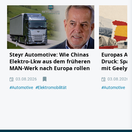
Steyr Automotive: Wie Chinas
Europas Au
Elektro-Lkw aus dem früheren
Druck: Span
MAN-Werk nach Europa rollen
mit Geely,
03.08.2026
03.08.2026
#
Automotive
#
Elektromobilität
#
Automotive
#
E