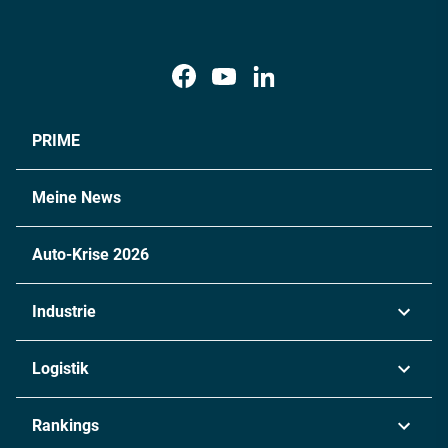
PRIME
Meine News
Auto-Krise 2026
Industrie
Automobil
Logistik
Maschinenbau
Transport & Spedition
Rankings
Chemie