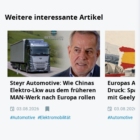
Weitere interessante Artikel
Steyr Automotive: Wie Chinas
Europas Au
Elektro-Lkw aus dem früheren
Druck: Span
MAN-Werk nach Europa rollen
mit Geely,
03.08.2026
03.08.2026
#
Automotive
#
Elektromobilität
#
Automotive
#
E