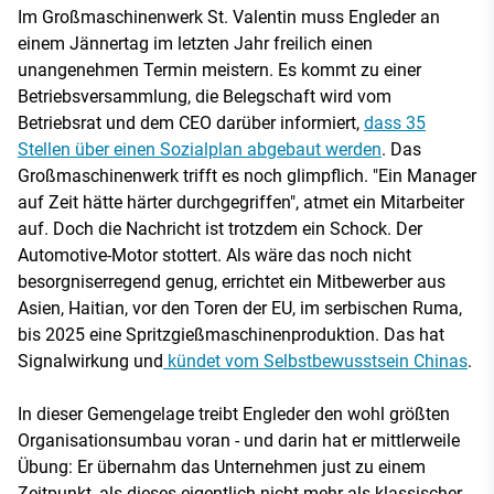
Im Großmaschinenwerk St. Valentin muss Engleder an
einem Jännertag im letzten Jahr freilich einen
unangenehmen Termin meistern. Es kommt zu einer
Betriebsversammlung, die Belegschaft wird vom
Betriebsrat und dem CEO darüber informiert,
dass 35
Stellen über einen Sozialplan abgebaut werden
. Das
Großmaschinenwerk trifft es noch glimpflich. "Ein Manager
auf Zeit hätte härter durchgegriffen", atmet ein Mitarbeiter
auf. Doch die Nachricht ist trotzdem ein Schock. Der
Automotive-Motor stottert. Als wäre das noch nicht
besorgniserregend genug, errichtet ein Mitbewerber aus
Asien, Haitian, vor den Toren der EU, im serbischen Ruma,
bis 2025 eine Spritzgießmaschinenproduktion. Das hat
Signalwirkung und
kündet vom Selbstbewusstsein Chinas
.
In dieser Gemengelage treibt Engleder den wohl größten
Organisationsumbau voran - und darin hat er mittlerweile
Übung: Er übernahm das Unternehmen just zu einem
Zeitpunkt, als dieses eigentlich nicht mehr als klassischer