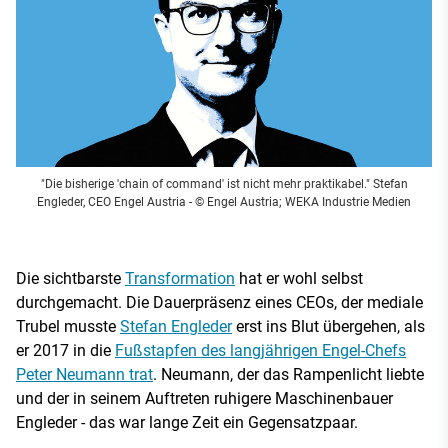
"Die bisherige 'chain of command' ist nicht mehr praktikabel." Stefan
Engleder, CEO Engel Austria
- © Engel Austria; WEKA Industrie Medien
Die sichtbarste
Transformation
hat er wohl selbst
durchgemacht. Die Dauerpräsenz eines CEOs, der mediale
Trubel musste
Stefan Engleder
erst ins Blut übergehen, als
er 2017 in die
Fußstapfen des langjährigen Engel-Chefs
Peter Neumann trat
. Neumann, der das Rampenlicht liebte
und der in seinem Auftreten ruhigere Maschinenbauer
Engleder - das war lange Zeit ein Gegensatzpaar.