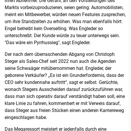
ihren Abnehmer. Die Gefahr, an den Vorstellungen des
Markts vorbeizuproduzieren, seien gering: Automobilisten,
meint ein Mitbewerber, würden neuen Features zusprechen,
um ihre Standzeiten zu erhöhen. Was man ebenfalls hört:
Engel betreibt kein Overselling. Was Engleder so
unterschreibt. Der Kunde würde zu teuer unterwegs sein.
"Das wäre ein Pyrrhussieg", sagt Engleder.
Der nach dem überraschenden Abgang von Christoph
Steger als Sales-Chef seit 2022 nun auch die Agenden
seine Schwaäger mitübernommen hat. Engleder, der
geborene Verkäufer? „Es ist ein Grunderfordernis, dass der
CEO sehr kundennahe auftritt“, sagt er selbst. Gerüchte,
wonach Stegers Ausscheiden darauf zurückzuführen war,
dass man sich operativ darauf verständigt haben soll, eine
klare Linie zu fahren, kommentiert er mit Verweis darauf,
dass Steger aus freien Stücken einen anderen Karriereweg
eingeschlagen habe.
Das Megaressort meistert er jedenfalls durch eine