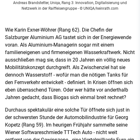
Andreas Brandstetter, Uniqa, Rang 3: Innovation, Digitalisierung und
Netzwerk in der Raiffeisengruppe - © UNIQA/keinrath.com
Wie Karin Exner-Wöhrer (Rang 62). Die Chefin der
Salzburger Aluminium AG tastet sich in der Energiewende
voran. Als Aluminium-Managerin sogar mit einem
familieneigenen und firmeneigenen Wasserkraftwerk. Nicht
ausschließen mag sie, dass in 20 Jahren ein völlig neues
Mobilitätskonzept durchgreift. Als Zwischenziel hat sie
dennoch Wasserstoff - wofür man die nötigen Tanks für
den Fernverkehr entwickelt - definiert. In Krisen öffnen sich
eben überraschend Türen. Oder wer hätte vor anderthalb
Jahren gedacht, dass Biogas sich einmal breit rechnet?
Durchaus spektakulär eine solche Tür öffnete sich just in
der schwersten Stunde der Automobilindustrie für Georg
Kopetz (Rang 59). Im heurigen Frühjahr sammelte seine
Wiener Softwareschmiede TTTech Auto - nicht weit
entfernt von der Gewinnzone - eine Viertelmilliarde Euro ein,