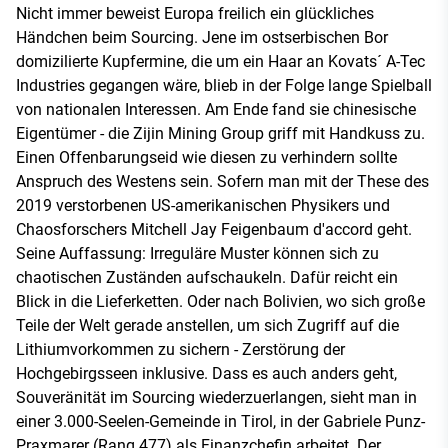
Nicht immer beweist Europa freilich ein glückliches
Händchen beim Sourcing. Jene im ostserbischen Bor
domizilierte Kupfermine, die um ein Haar an Kovats´ A-Tec
Industries gegangen wäre, blieb in der Folge lange Spielball
von nationalen Interessen. Am Ende fand sie chinesische
Eigentümer - die Zijin Mining Group griff mit Handkuss zu.
Einen Offenbarungseid wie diesen zu verhindern sollte
Anspruch des Westens sein. Sofern man mit der These des
2019 verstorbenen US-amerikanischen Physikers und
Chaosforschers Mitchell Jay Feigenbaum d'accord geht.
Seine Auffassung: Irreguläre Muster können sich zu
chaotischen Zuständen aufschaukeln. Dafür reicht ein
Blick in die Lieferketten. Oder nach Bolivien, wo sich große
Teile der Welt gerade anstellen, um sich Zugriff auf die
Lithiumvorkommen zu sichern - Zerstörung der
Hochgebirgsseen inklusive. Dass es auch anders geht,
Souveränität im Sourcing wiederzuerlangen, sieht man in
einer 3.000-Seelen-Gemeinde in Tirol, in der Gabriele Punz-
Praxmarer (Rang 477) als Finanzchefin arbeitet. Der