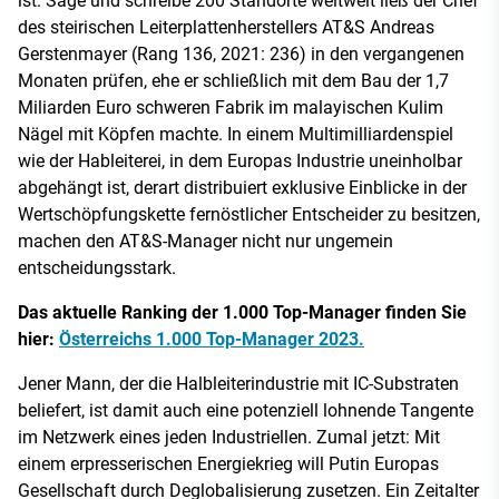
ist. Sage und schreibe 200 Standorte weltweit ließ der Chef
des steirischen Leiterplattenherstellers AT&S Andreas
Gerstenmayer (Rang 136, 2021: 236) in den vergangenen
Monaten prüfen, ehe er schließlich mit dem Bau der 1,7
Miliarden Euro schweren Fabrik im malayischen Kulim
Nägel mit Köpfen machte. In einem Multimilliardenspiel
wie der Hableiterei, in dem Europas Industrie uneinholbar
abgehängt ist, derart distribuiert exklusive Einblicke in der
Wertschöpfungskette fernöstlicher Entscheider zu besitzen,
machen den AT&S-Manager nicht nur ungemein
entscheidungsstark.
Das aktuelle Ranking der 1.000 Top-Manager finden Sie
hier:
Österreichs 1.000 Top-Manager 2023.
Jener Mann, der die Halbleiterindustrie mit IC-Substraten
beliefert, ist damit auch eine potenziell lohnende Tangente
im Netzwerk eines jeden Industriellen. Zumal jetzt: Mit
einem erpresserischen Energiekrieg will Putin Europas
Gesellschaft durch Deglobalisierung zusetzen. Ein Zeitalter