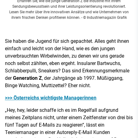
Erfahren Sie, wie die junge Generation Z die Industrie mit ihrem
Sendungsbewusstsein und ihrer Leistungsorientierung revolutioniert.
Lesen Sie mehr über ihre innovativen Ansätze und wie Unternehmen von
ihrem frischen Denken profitieren können.
- © Industriemagazin Grafik
Sie haben die Jugend für sich gepachtet. Alles geht ihnen
einfach und leicht von der Hand, wie es den jungen
unverbrauchten Wirbelwinden, zu denen wir uns gerade
noch selbst zählten, eben ergeht. Insularer Bartwuchs,
Schlabberpulli, Sneakers? Das sind Erkennungsmerkmale
der
Generation Z
, der Jahrgänge ab 1997. Müßiggang,
Binge Watching, Muttizettel? Eher nicht.
>>> Österreichs wichtigste Managerinnen
„Hey, hey, leider schaffe ich es im Regelfall aufgrund
meines Zeitplans nicht, unter einem Zeitfenster von drei bis
fünf Tagen auf E-Mails zu reagieren“, lässt ein
Teeniemanager in einer Autoreply-E-Mail Kunden