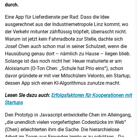
durch.
Eine App für Lieferdienste per Rad: Dass die Idee
ausgerechnet aus der Industriemetropole Linz kommt, wo
der Verkehr mitunter zähflüssig tröpfelt, überrascht nicht.
Warum ist jetzt kein Fahrradbote zur Stelle, dachte sich
Josef Chen auch schon mal in seiner Schulzeit, wenn die
Hausübung genau dort – nämlich zu Hause – liegen blieb.
Solange ist das noch nicht her: Heuer maturierte er am
Aloisianum (O-Ton Chen: „Schule hat Prio eins“), schon
davor gründete er mit vier Mitschülern Velonto, ein Startup,
dessen App sich einen KI-Algorithmus zunutze macht.
Lesen Sie dazu auch:
Erfolgsfaktoren für Kooperationen mit
Startups
Den Prototyp in Javascript entwickelte Chen im Alleingang,
„die unendlich vielen vorgefertigten Codestücke im Web“
(Chen) erleichterten ihm die Sache. Die hierarchielose
Arbeit im Team aus Freunden lernte er zu schätzen. „Da