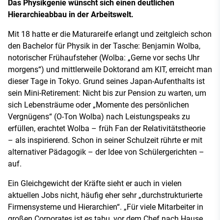
Das Physikgenie wünscht sich einen deutlichen
Hierarchieabbau in der Arbeitswelt.
Mit 18 hatte er die Maturareife erlangt und zeitgleich schon
den Bachelor für Physik in der Tasche: Benjamin Wolba,
notorischer Frühaufsteher (Wolba: „Gerne vor sechs Uhr
morgens“) und mittlerweile Doktorand am KIT, erreicht man
dieser Tage in Tokyo. Grund seines Japan-Aufenthalts ist
sein Mini-Retirement: Nicht bis zur Pension zu warten, um
sich Lebensträume oder „Momente des persönlichen
Vergnügens“ (O-Ton Wolba) nach Leistungspeaks zu
erfüllen, erachtet Wolba – früh Fan der Relativitätstheorie
– als inspirierend. Schon in seiner Schulzeit rührte er mit
alternativer Pädagogik – der Idee von Schülergerichten –
auf.
Ein Gleichgewicht der Kräfte sieht er auch in vielen
aktuellen Jobs nicht, häufig eher sehr „durchstrukturierte
Firmensysteme und Hierarchien“. „Für viele Mitarbeiter in
großen Corporates ist es tabu, vor dem Chef nach Hause