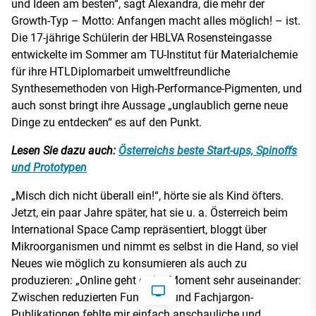
und Ideen am besten“, sagt Alexandra, die mehr der
Growth-Typ – Motto: Anfangen macht alles möglich! – ist.
Die 17-jährige Schülerin der HBLVA Rosensteingasse
entwickelte im Sommer am TU-Institut für Materialchemie
für ihre HTLDiplomarbeit umweltfreundliche
Synthesemethoden von High-Performance-Pigmenten, und
auch sonst bringt ihre Aussage „unglaublich gerne neue
Dinge zu entdecken“ es auf den Punkt.
Lesen Sie dazu auch:
Österreichs beste Start-ups, Spinoffs
und Prototypen
„Misch dich nicht überall ein!“, hörte sie als Kind öfters.
Jetzt, ein paar Jahre später, hat sie u. a. Österreich beim
International Space Camp repräsentiert, bloggt über
Mikroorganismen und nimmt es selbst in die Hand, so viel
Neues wie möglich zu konsumieren als auch zu
produzieren: „Online geht es im Moment sehr auseinander:
Zwischen reduzierten Fun Facts und Fachjargon-
Publikationen fehlte mir einfach anschauliche und