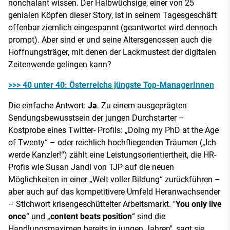
nonchalant wissen. Der Halbwüchsige, einer von 25
genialen Köpfen dieser Story, ist in seinem Tagesgeschäft
offenbar ziemlich eingespannt (geantwortet wird dennoch
prompt). Aber sind er und seine Altersgenossen auch die
Hoffnungsträger, mit denen der Lackmustest der digitalen
Zeitenwende gelingen kann?
>>> 40 unter 40: Österreichs jüngste Top-ManagerInnen
Die einfache Antwort:
Ja
. Zu einem ausgeprägten
Sendungsbewusstsein der jungen Durchstarter –
Kostprobe eines Twitter- Profils: „Doing my PhD at the Age
of Twenty“ – oder reichlich hochfliegenden Träumen („Ich
werde Kanzler!“) zählt eine Leistungsorientiertheit, die HR-
Profis wie Susan Jandl von TJP auf die neuen
Möglichkeiten in einer „Welt voller Bildung“ zurückführen –
aber auch auf das kompetitivere Umfeld Heranwachsender
– Stichwort krisengeschüttelter Arbeitsmarkt. "
You only live
once
“ und „
content beats position
“ sind die
Handlungsmaximen bereits in jungen Jahren", sagt sie.