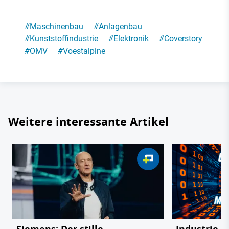
#
Maschinenbau
#
Anlagenbau
#
Kunststoffindustrie
#
Elektronik
#
Coverstory
#
OMV
#
Voestalpine
Weitere interessante Artikel