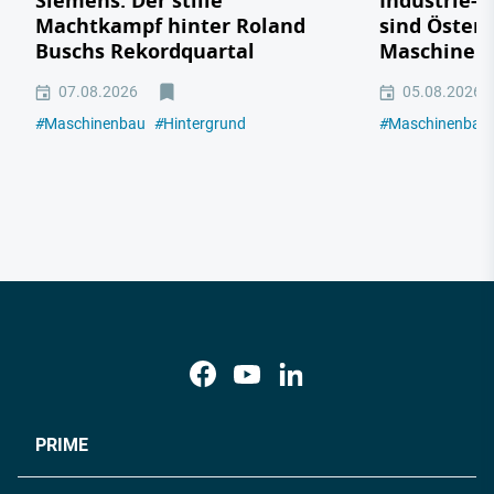
Siemens: Der stille
Industrie-R
Machtkampf hinter Roland
sind Österr
Buschs Rekordquartal
Maschinen
07.08.2026
05.08.2026
#
Maschinenbau
#
Hintergrund
#
Maschinenbau
PRIME