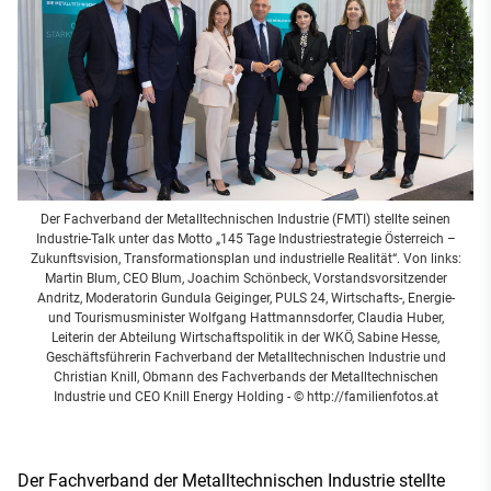
Der Fachverband der Metalltechnischen Industrie (FMTI) stellte seinen
Industrie-Talk unter das Motto „145 Tage Industriestrategie Österreich –
Zukunftsvision, Transformationsplan und industrielle Realität“. Von links:
Martin Blum, CEO Blum, Joachim Schönbeck, Vorstandsvorsitzender
Andritz, Moderatorin Gundula Geiginger, PULS 24, Wirtschafts-, Energie-
und Tourismusminister Wolfgang Hattmannsdorfer, Claudia Huber,
Leiterin der Abteilung Wirtschaftspolitik in der WKÖ, Sabine Hesse,
Geschäftsführerin Fachverband der Metalltechnischen Industrie und
Christian Knill, Obmann des Fachverbands der Metalltechnischen
Industrie und CEO Knill Energy Holding
- © http://familienfotos.at
Der Fachverband der Metalltechnischen Industrie stellte