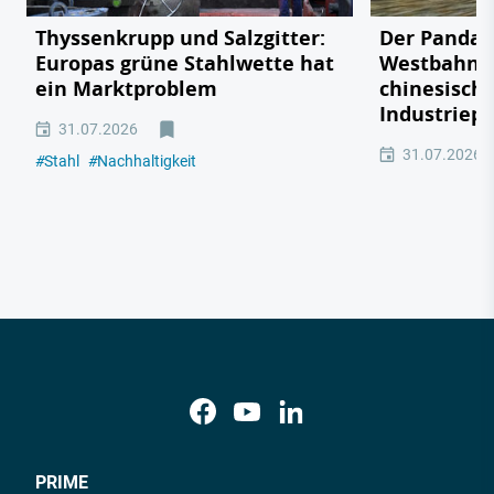
Thyssenkrupp und Salzgitter:
Der Panda 
Europas grüne Stahlwette hat
Westbahnho
ein Marktproblem
chinesisch
Industriepo
31.07.2026
31.07.2026
#
Stahl
#
Nachhaltigkeit
PRIME