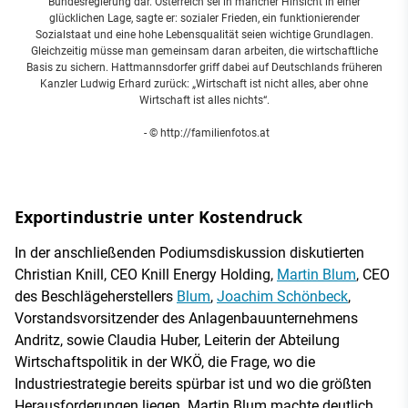
Bundesregierung dar. Österreich sei in mancher Hinsicht in einer
glücklichen Lage, sagte er: sozialer Frieden, ein funktionierender
Sozialstaat und eine hohe Lebensqualität seien wichtige Grundlagen.
Gleichzeitig müsse man gemeinsam daran arbeiten, die wirtschaftliche
Basis zu sichern. Hattmannsdorfer griff dabei auf Deutschlands früheren
Kanzler Ludwig Erhard zurück: „Wirtschaft ist nicht alles, aber ohne
Wirtschaft ist alles nichts“.
- © http://familienfotos.at
Exportindustrie unter Kostendruck
In der anschließenden Podiumsdiskussion diskutierten
Christian Knill, CEO Knill Energy Holding,
Martin Blum
, CEO
des Beschlägeherstellers
Blum
,
Joachim Schönbeck
,
Vorstandsvorsitzender des Anlagenbauunternehmens
Andritz, sowie Claudia Huber, Leiterin der Abteilung
Wirtschaftspolitik in der WKÖ, die Frage, wo die
Industriestrategie bereits spürbar ist und wo die größten
Herausforderungen liegen. Martin Blum machte deutlich,