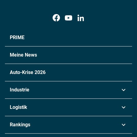
PRIME
Meine News
Auto-Krise 2026
Industrie
Automobil
Logistik
Maschinenbau
Transport & Spedition
Rankings
Chemie
Lieferketten
Industrie & Produktion