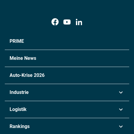
PRIME
Meine News
Auto-Krise 2026
Industrie
Automobil
Logistik
Maschinenbau
Transport & Spedition
Rankings
Chemie
Lieferketten