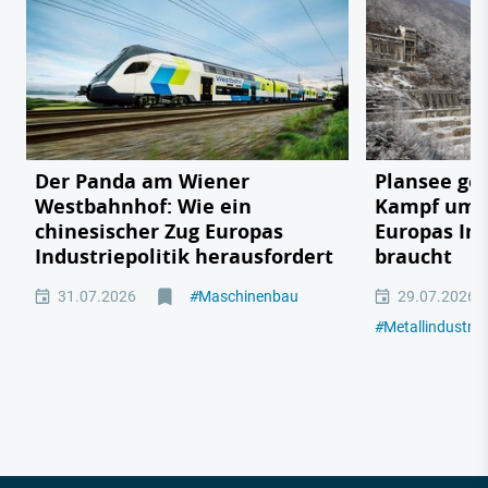
Der Panda am Wiener
Plansee geg
Westbahnhof: Wie ein
Kampf um e
chinesischer Zug Europas
Europas In
Industriepolitik herausfordert
braucht
31.07.2026
#
Maschinenbau
29.07.2026
#
Metallindustrie