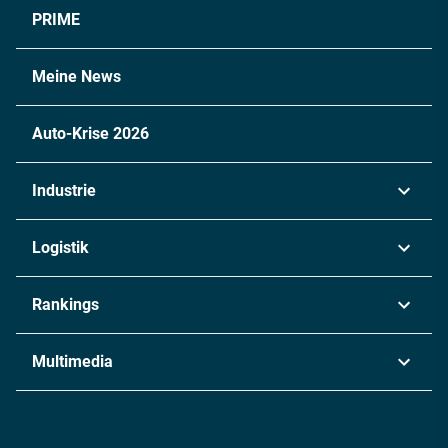
PRIME
Meine News
Auto-Krise 2026
Industrie
Automobil
Logistik
Maschinenbau
Transport & Spedition
Rankings
Chemie
Lieferketten
Industrie & Produktion
Metall
Multimedia
Logistik & Transport
Energie
Podcasts
Management & Leadership
Rüstung
INDUSTRIEMAGAZIN TV: Alle Folgen