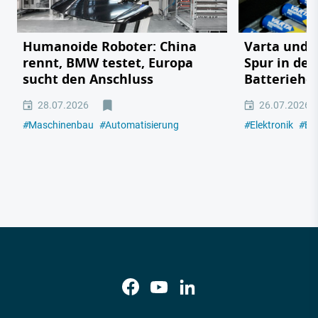
Humanoide Roboter: China
Varta und T
rennt, BMW testet, Europa
Spur in der
sucht den Anschluss
Batterieho
28.07.2026
26.07.2026
#
Maschinenbau
#
Automatisierung
#
Elektronik
#
Ba