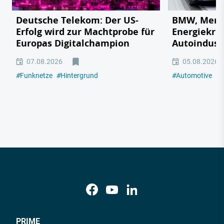
Deutsche Telekom: Der US-
BMW, Merce
Erfolg wird zur Machtprobe für
Energiekri
Europas Digitalchampion
Autoindustr
07.08.2026
05.08.2026
#
Funknetze
#
Hintergrund
#
Automotive
#
E
PRIME