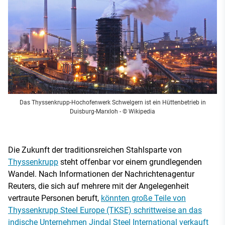
Das Thyssenkrupp-Hochofenwerk Schwelgern ist ein Hüttenbetrieb in
Duisburg-Marxloh
- © Wikipedia
Die Zukunft der traditionsreichen Stahlsparte von
Thyssenkrupp
steht offenbar vor einem grundlegenden
Wandel. Nach Informationen der Nachrichtenagentur
Reuters, die sich auf mehrere mit der Angelegenheit
vertraute Personen beruft,
könnten große Teile von
Thyssenkrupp Steel Europe (TKSE) schrittweise an das
indische Unternehmen Jindal Steel International verkauft