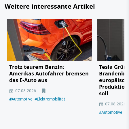
Weitere interessante Artikel
Trotz teurem Benzin:
Tesla Grün
Amerikas Autofahrer bremsen
Brandenbu
das E-Auto aus
europäisch
Produktion
07.08.2026
soll
#
Automotive
#
Elektromobilität
07.08.2026
#
Automotive
#
E