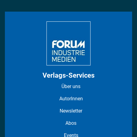
Management & Leadership
Rüstung
INDUSTRIEMAGAZIN TV: Alle Folgen
Bildung
DISPO Videos
Regionen
Fotostrecken
Verlags-Services
Über uns
AutorInnen
Newsletter
Abos
Events