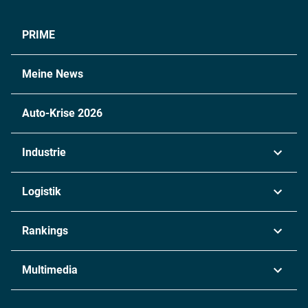
PRIME
Meine News
Auto-Krise 2026
Industrie
Automobil
Logistik
Maschinenbau
Transport & Spedition
Rankings
Chemie
Lieferketten
Industrie & Produktion
Metall
Multimedia
Logistik & Transport
Energie
Podcasts