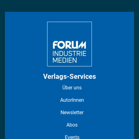
Management & Leadership
Rüstung
INDUSTRIEMAGAZIN TV: Alle Folgen
Bildung
DISPO Videos
Regionen
Fotostrecken
Verlags-Services
Über uns
AutorInnen
Newsletter
Abos
Events