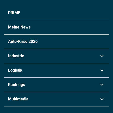
PRIME
Meine News
Auto-Krise 2026
Industrie
Automobil
Logistik
Maschinenbau
Transport & Spedition
Rankings
Chemie
Lieferketten
Industrie & Produktion
Metall
Multimedia
Logistik & Transport
Energie
Podcasts