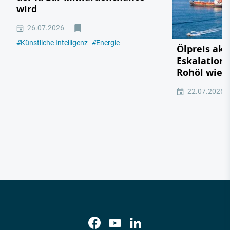
wird
26.07.2026
#
Künstliche Intelligenz
#
Energie
Ölpreis akt
Eskalation 
Rohöl wied
22.07.2026