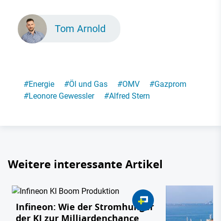
Tom Arnold
#
Energie
#
Öl und Gas
#
OMV
#
Gazprom
#
Leonore Gewessler
#
Alfred Stern
Weitere interessante Artikel
Infineon: Wie der Stromhunger
der KI zur Milliardenchance