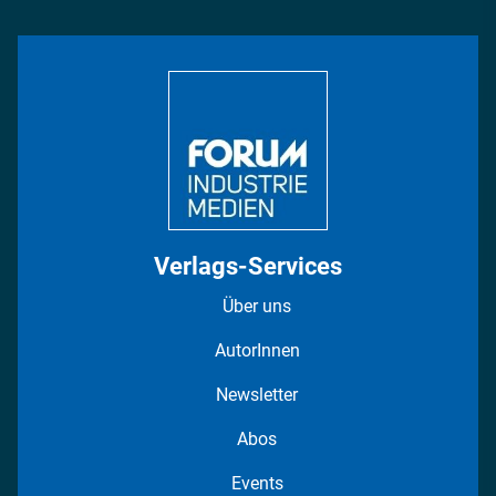
Management & Leadership
Rüstung
INDUSTRIEMAGAZIN TV: Alle Folgen
Bildung
DISPO Videos
Regionen
Fotostrecken
Verlags-Services
Über uns
AutorInnen
Newsletter
Abos
Events