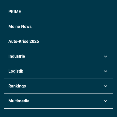
PRIME
Meine News
Auto-Krise 2026
Industrie
Automobil
Logistik
Maschinenbau
Transport & Spedition
Rankings
Chemie
Lieferketten
Industrie & Produktion
Metall
Multimedia
Logistik & Transport
Energie
Podcasts