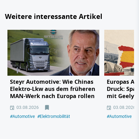
Weitere interessante Artikel
Steyr Automotive: Wie Chinas
Europas Au
Elektro-Lkw aus dem früheren
Druck: Span
MAN-Werk nach Europa rollen
mit Geely,
03.08.2026
03.08.2026
#
Automotive
#
Elektromobilität
#
Automotive
#
E