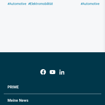
#
Automotive
#
Elektromobilität
#
Automotive
#
E
PRIME
Meine News