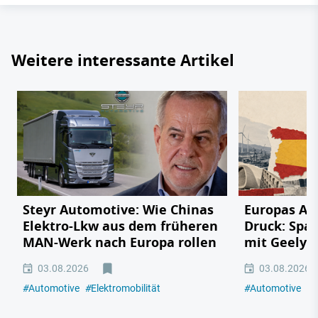
Weitere interessante Artikel
Steyr Automotive: Wie Chinas
Europas Au
Elektro-Lkw aus dem früheren
Druck: Span
MAN-Werk nach Europa rollen
mit Geely,
03.08.2026
03.08.2026
#
Automotive
#
Elektromobilität
#
Automotive
#
E