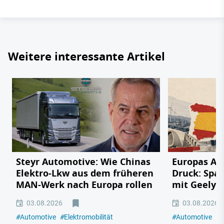
Weitere interessante Artikel
Steyr Automotive: Wie Chinas
Europas Au
Elektro-Lkw aus dem früheren
Druck: Span
MAN-Werk nach Europa rollen
mit Geely,
03.08.2026
03.08.2026
#
Automotive
#
Elektromobilität
#
Automotive
#
E