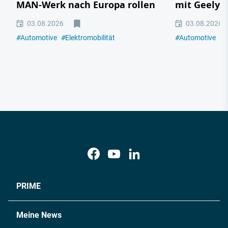
MAN-Werk nach Europa rollen
mit Geely,
03.08.2026
03.08.2026
#
Automotive
#
Elektromobilität
#
Automotive
#
E
PRIME
Meine News