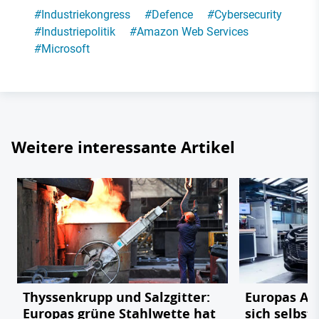
#
Industriekongress
#
Defence
#
Cybersecurity
#
Industriepolitik
#
Amazon Web Services
#
Microsoft
Weitere interessante Artikel
Thyssenkrupp und Salzgitter:
Europas Au
Europas grüne Stahlwette hat
sich selbst