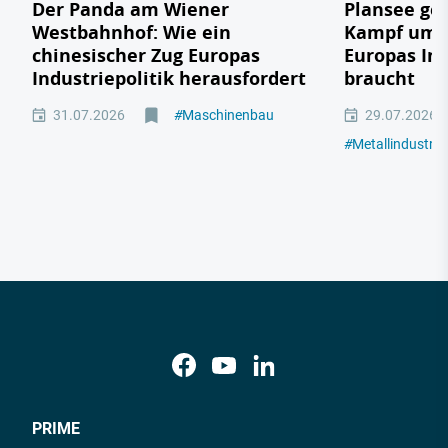
Der Panda am Wiener
Plansee geg
Westbahnhof: Wie ein
Kampf um e
chinesischer Zug Europas
Europas In
Industriepolitik herausfordert
braucht
31.07.2026
#
Maschinenbau
29.07.2026
#
Metallindustrie
PRIME