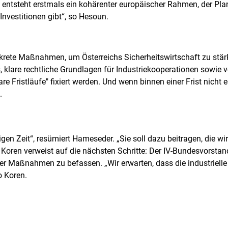
entsteht erstmals ein kohärenter europäischer Rahmen, der Pla
 Investitionen gibt“, so Hesoun.
krete Maßnahmen, um Österreichs Sicherheitswirtschaft zu stär
, klare rechtliche Grundlagen für Industriekooperationen sowie 
e Fristläufe" fixiert werden. Und wenn binnen einer Frist nicht e
n.
igen Zeit“, resümiert Hameseder. „Sie soll dazu beitragen, die wi
h Koren verweist auf die nächsten Schritte: Der IV-Bundesvorstan
 Maßnahmen zu befassen. „Wir erwarten, dass die industrielle K
o Koren.