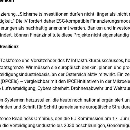
 denken
nzierung. „Sicherheitsinvestitionen dürfen nicht länger als ‚nicht
tigkeit.“ Die IV fordert daher ESG-kompatible Finanzierungsmod
erungen als nachhaltig anerkannt werden. Banken und Investoren
dert, können Finanzinstitute diese Projekte nicht eigenständig u
 Resilienz
Taskforce und Vorsitzender des IV-Infrastrukturausschusses, h
Staatsgrenze. Wir müssen sie europäisch denken, planen und prod
idigungsindustriebasis, an der Österreich aktiv mitwirkt. Ein z
DPCEIs) – vergleichbar mit den IPCEI-Initiativen in der Mikroele
e Luftverteidigung, Cybersicherheit, Drohnenabwehr und Weltra
 Systemen herzustellen, die heute noch national organisiert und 
rwinden und Schritt für Schritt gemeinsame europäische Strukture
 Defence Readiness Omnibus, den die EU-Kommission am 17. Juni 
n die Verteidigungsindustrie bis 2030 beschleunigen, Genehmig