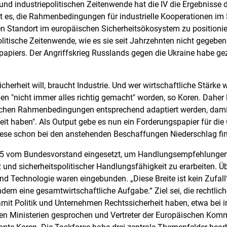
 und industriepolitischen Zeitenwende hat die IV die Ergebnisse 
ve ist es, die Rahmenbedingungen für industrielle Kooperationen i
en Standort im europäischen Sicherheitsökosystem zu positionie
politische Zeitenwende, wie es sie seit Jahrzehnten nicht gegeben
apiers. Der Angriffskrieg Russlands gegen die Ukraine habe gezeig
herheit will, braucht Industrie. Und wer wirtschaftliche Stärke wil
 "nicht immer alles richtig gemacht" worden, so Koren. Daher li
tischen Rahmenbedingungen entsprechend adaptiert werden, damit 
eit haben". Als Output gebe es nun ein Forderungspapier für di
 diese schon bei den anstehenden Beschaffungen Niederschlag fi
025 vom Bundesvorstand eingesetzt, um Handlungsempfehlungen z
z und sicherheitspolitischer Handlungsfähigkeit zu erarbeiten. 
d Technologie waren eingebunden. „Diese Breite ist kein Zufall“,
dern eine gesamtwirtschaftliche Aufgabe.“ Ziel sei, die rechtlic
t Politik und Unternehmen Rechtssicherheit haben, etwa bei in
nten Ministerien gesprochen und Vertreter der Europäischen Ko