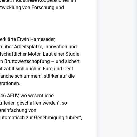
itet: industrielle Kooperationen im
entwicklung von Forschung und
 erklärte Erwin Hameseder,
 über Arbeitsplätze, Innovation und
schaftlicher Motor. Laut einer Studie
hen Bruttowertschöpfung – und sichert
it zahlt sich auch in Euro und Cent
ranche schlummern, stärker auf die
erationen.
 346 AEUV, wo wesentliche
kriterien geschaffen werden“, so
Vereinfachung von
 automatisch zur Genehmigung führen“,