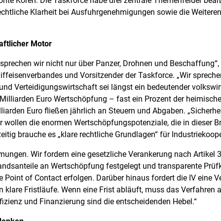
te Koren. Die Taskforce habe drei zentrale Themenfelder bearbe
echtliche Klarheit bei Ausfuhrgenehmigungen sowie die Weiter
aftlicher Motor
 sprechen wir nicht nur über Panzer, Drohnen und Beschaffung“,
ffeisenverbandes und Vorsitzender der Taskforce. „Wir sprechen
und Verteidigungswirtschaft sei längst ein bedeutender volkswirt
8 Milliarden Euro Wertschöpfung – fast ein Prozent der heimisc
liarden Euro fließen jährlich an Steuern und Abgaben. „Sicherhe
wollen die enormen Wertschöpfungspotenziale, die in dieser B
itig brauche es „klare rechtliche Grundlagen“ für Industriekoop
mmungen. Wir fordern eine gesetzliche Verankerung nach Artikel
nlandsanteile an Wertschöpfung festgelegt und transparente Prüf
e Point of Contact erfolgen. Darüber hinaus fordert die IV eine 
klare Fristläufe. Wenn eine Frist abläuft, muss das Verfahren
fizienz und Finanzierung sind die entscheidenden Hebel.“