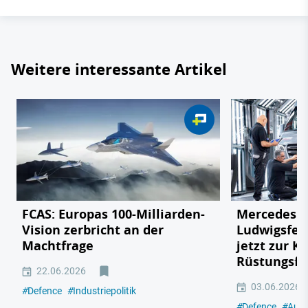
Weitere interessante Artikel
FCAS: Europas 100-Milliarden-
Mercedes v
Vision zerbricht an der
Ludwigsfel
Machtfrage
jetzt zur K
Rüstungsfa
22.06.2026
03.06.2026
#
Defence
#
Industriepolitik
#
Defence
#
Auto