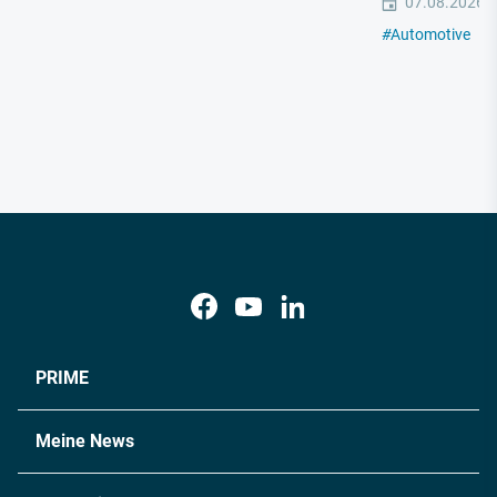
07.08.2026
#
Automotive
#
E
PRIME
Meine News