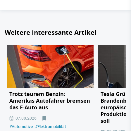
Weitere interessante Artikel
Trotz teurem Benzin:
Tesla Grün
Amerikas Autofahrer bremsen
Brandenbu
das E-Auto aus
europäisch
Produktion
07.08.2026
soll
#
Automotive
#
Elektromobilität