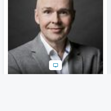
Wiener IT-Pionier setzt auf hybride
Quantencloud als Übergangslösung
23.02.2023
Lesezeit: ca. 4 Minuten
#
Künstliche Intelligenz
#
IT und Software