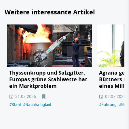
Weitere interessante Artikel
Thyssenkrupp und Salzgitter:
Agrana geg
Europas grüne Stahlwette hat
Büttners r
ein Marktproblem
eines Mill
31.07.2026
02.07.2026
#
Stahl
#
Nachhaltigkeit
#
Führung
#
Rest