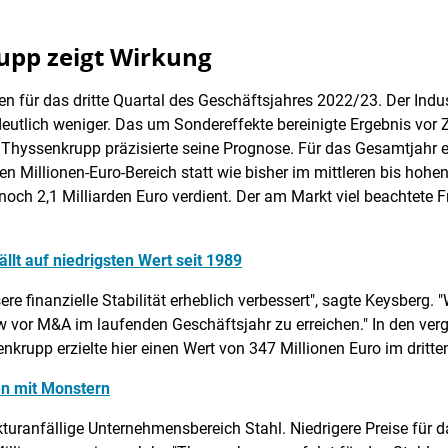
pp zeigt Wirkung
en für das dritte Quartal des Geschäftsjahres 2022/23. Der Indu
deutlich weniger. Das um Sondereffekte bereinigte Ergebnis vor
n. Thyssenkrupp präzisierte seine Prognose. Für das Gesamtjahr 
n Millionen-Euro-Bereich statt wie bisher im mittleren bis hohen
noch 2,1 Milliarden Euro verdient. Der am Markt viel beachtete F
ällt auf niedrigsten Wert seit 1989
finanzielle Stabilität erheblich verbessert", sagte Keysberg. "W
low vor M&A im laufenden Geschäftsjahr zu erreichen." In den ve
krupp erzielte hier einen Wert von 347 Millionen Euro im dritte
ien mit Monstern
kturanfällige Unternehmensbereich Stahl. Niedrigere Preise für d