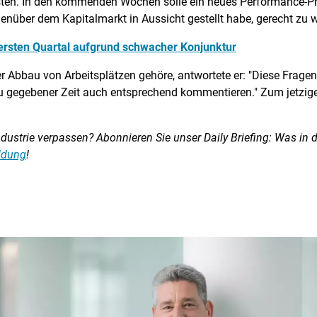
isten. In den kommenden Wochen solle ein neues Performance-Pr
enüber dem Kapitalmarkt in Aussicht gestellt habe, gerecht zu 
ersten Quartal aufgrund schwacher Konjunktur
r Abbau von Arbeitsplätzen gehöre, antwortete er: "Diese Fragen,
zu gegebener Zeit auch entsprechend kommentieren." Zum jetzig
ustrie verpassen? Abonnieren Sie unser Daily Briefing: Was in d
eldung
!