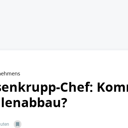
rnehmens
enkrupp-Chef: Komm
llenabbau?
nuten