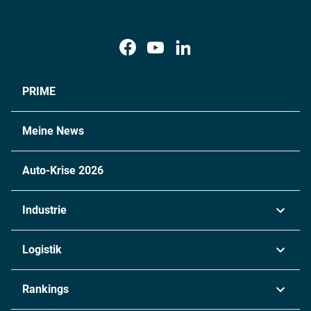
PRIME
Meine News
Auto-Krise 2026
Industrie
Automobil
Logistik
Maschinenbau
Transport & Spedition
Rankings
Chemie
Lieferketten