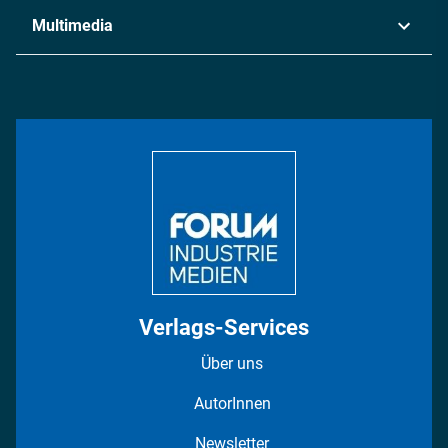
Industrie & Produktion
Metall
Multimedia
Logistik & Transport
Energie
Podcasts
Management & Leadership
Rüstung
INDUSTRIEMAGAZIN TV: Alle Folgen
Bildung
DISPO Videos
Regionen
Fotostrecken
Verlags-Services
Über uns
AutorInnen
Newsletter