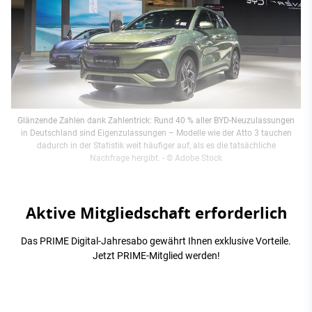
Glänzende Zahlen dank Zahlentrick: Rund 40 % aller BYD-Neuzulassungen
in Deutschland sind Eigenzulassungen – Modelle wie der Atto 3 tauchen
dadurch in der Statistik weit häufiger auf, als es die tatsächliche
Nachfrage hergibt.
- © Adobe Stock
Aktive Mitgliedschaft erforderlich
Das PRIME Digital-Jahresabo gewährt Ihnen exklusive Vorteile.
Jetzt PRIME-Mitglied werden!