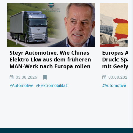
Steyr Automotive: Wie Chinas
Europas Au
Elektro-Lkw aus dem früheren
Druck: Span
MAN-Werk nach Europa rollen
mit Geely,
03.08.2026
03.08.2026
#
Automotive
#
Elektromobilität
#
Automotive
#
E