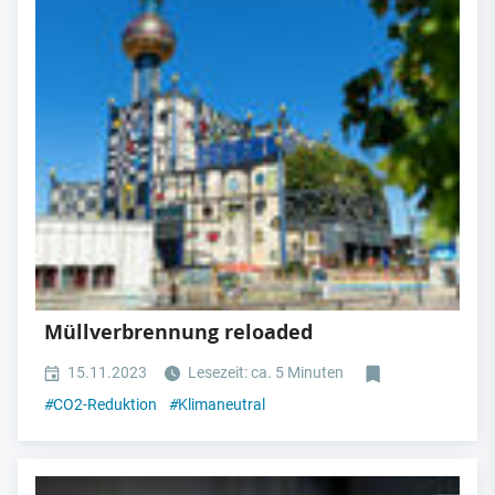
Müllverbrennung reloaded
15.11.2023
Lesezeit: ca. 5 Minuten
#
CO2-Reduktion
#
Klimaneutral