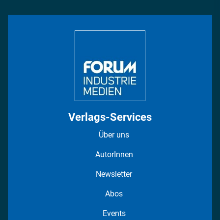
Rüstung
INDUSTRIEMAGAZIN TV: Alle Folgen
Bildung
DISPO Videos
Regionen
Fotostrecken
Verlags-Services
Über uns
AutorInnen
Newsletter
Abos
Events