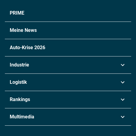
PRIME
Meine News
Auto-Krise 2026
Industrie
Automobil
Logistik
Maschinenbau
Transport & Spedition
Rankings
Chemie
Lieferketten
Industrie & Produktion
Metall
Multimedia
Logistik & Transport
Energie
Podcasts
Management & Leadership