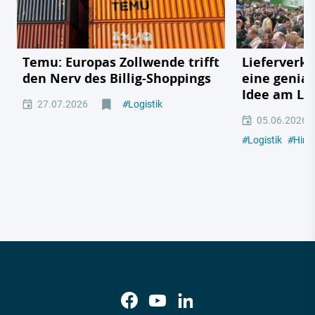
Temu: Europas Zollwende trifft
Lieferverk
den Nerv des Billig-Shoppings
eine genia
Idee am Lk
27.07.2026
#
Logistik
05.06.2026
#
Logistik
#
Hint