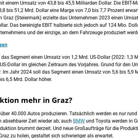
 einem Umsatz von 43,8 bis 45,5 Milliarden Dollar. Die EBIT-Marg
8 bis 51,2 Mrd. Dollar eine Marge von 7,0 bis 7,7 Prozent erwar
n Graz (Steiermark) erzielte das Unternehmen 2023 einen Umsatz 
llar. Das bereinigte EBIT halbierte sich jedoch auf 124 Mio. Dol
Unternehmens und der einzige, an dem Fahrzeuge produziert werd
tzen
e das Segment einen Umsatz von 1,2 Mrd. US-Dollar (2022: 1,3 M
. US-Dollar im gleichen Zeitraum des Vorjahres. Grund für den 
Im Jahr 2024 soll das Segment einen Umsatz von 5,6 bis 5,9 Mrd
is 6,5 Mrd. Dollar höher.
tion mehr in Graz?
 über 40.000 Autos produzieren. Tatsächlich werden es nur rund
n absehbarer Zeit wieder ab; auch
BMW
und Toyota werden in Gr
duktion brummt derzeit. Und neue Großaufträge für die Produktio
az zu holen, gestaltet sich schwieriger als erwartet.