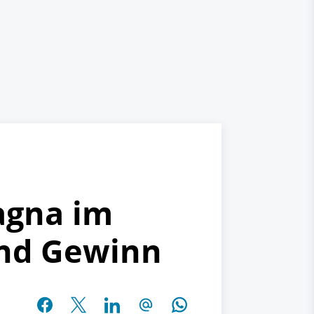
agna im
und Gewinn