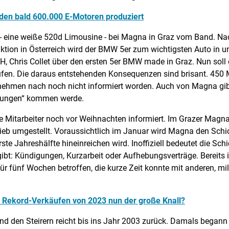
den bald 600.000 E-Motoren produziert
 - eine weiße 520d Limousine - bei Magna in Graz vom Band. Na
uktion in Österreich wird der BMW 5er zum wichtigsten Auto in un
 Chris Collet über den ersten 5er BMW made in Graz. Nun soll d
en. Die daraus entstehenden Konsequenzen sind brisant. 450 Mit
nehmen nach noch nicht informiert worden. Auch von Magna gib
ssungen“ kommen werde.
 Mitarbeiter noch vor Weihnachten informiert. Im Grazer Magna
rieb umgestellt. Voraussichtlich im Januar wird Magna den Sch
ste Jahreshälfte hineinreichen wird. Inoffiziell bedeutet die Sch
gibt: Kündigungen, Kurzarbeit oder Aufhebungsverträge. Bereits 
 für fünf Wochen betroffen, die kurze Zeit konnte mit anderen,
 Rekord-Verkäufen von 2023 nun der große Knall?
den Steirern reicht bis ins Jahr 2003 zurück. Damals begann d