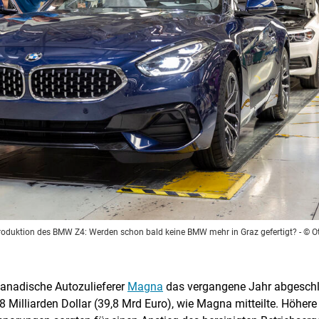
 Produktion des BMW Z4: Werden schon bald keine BMW mehr in Graz gefertigt?
- © O
anadische Autozulieferer
Magna
das vergangene Jahr abgeschlo
 Milliarden Dollar (39,8 Mrd Euro), wie Magna mitteilte. Höher