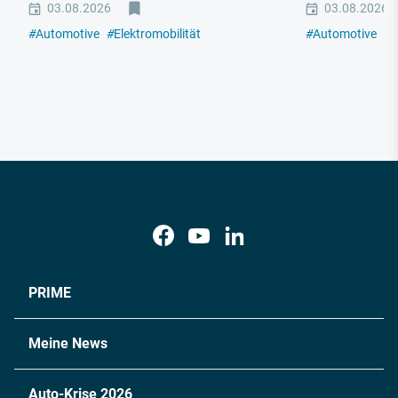
03.08.2026
03.08.2026
#
Automotive
#
Elektromobilität
#
Automotive
#
E
PRIME
Meine News
Auto-Krise 2026