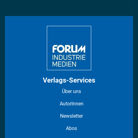
Management & Leadership
Rüstung
INDUSTRIEMAGAZIN TV: Alle Folgen
Bildung
DISPO Videos
Regionen
Fotostrecken
Verlags-Services
Über uns
AutorInnen
Newsletter
Abos