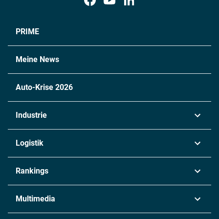
PRIME
Meine News
Auto-Krise 2026
Industrie
Automobil
Logistik
Maschinenbau
Transport & Spedition
Rankings
Chemie
Lieferketten
Industrie & Produktion
Metall
Multimedia
Logistik & Transport
Energie
Podcasts