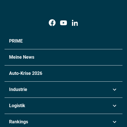
PRIME
Meine News
Auto-Krise 2026
Industrie
Automobil
Logistik
Maschinenbau
Transport & Spedition
Rankings
Chemie