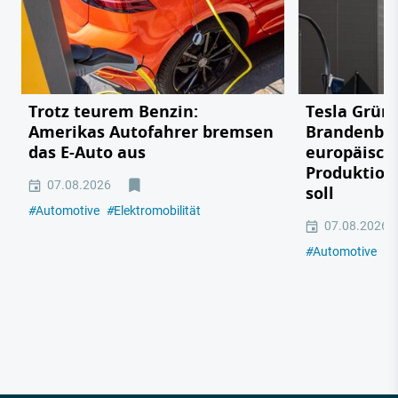
Trotz teurem Benzin:
Tesla Grün
Amerikas Autofahrer bremsen
Brandenbu
das E-Auto aus
europäisch
Produktion
07.08.2026
soll
#
Automotive
#
Elektromobilität
07.08.2026
#
Automotive
#
E